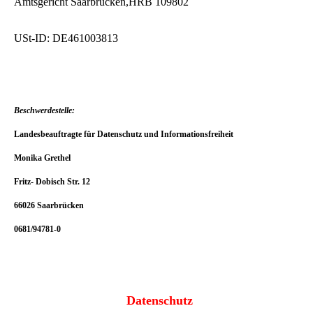
Amtsgericht Saarbrücken,HRB 109802
USt-ID: DE461003813
Beschwerdestelle:
Landesbeauftragte für Datenschutz und Informationsfreiheit
Monika Grethel
Fritz- Dobisch Str. 12
66026 Saarbrücken
0681/94781-0
Datenschutz